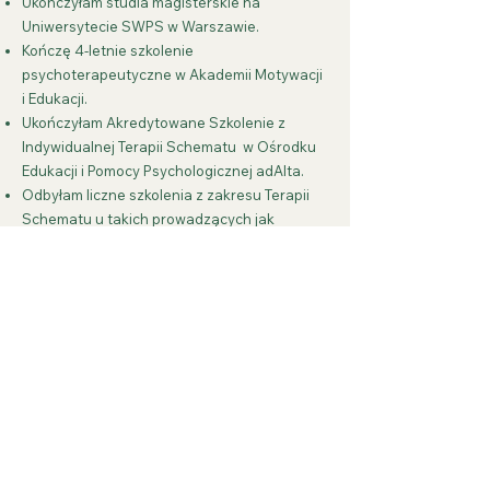
Ukończyłam studia magisterskie na
Uniwersytecie SWPS w Warszawie.
Kończę 4-letnie szkolenie
psychoterapeutyczne w Akademii Motywacji
i Edukacji.
Ukończyłam Akredytowane Szkolenie z
Indywidualnej Terapii Schematu w Ośrodku
Edukacji i Pomocy Psychologicznej adAlta.
Odbyłam liczne szkolenia z zakresu Terapii
Schematu u takich prowadzących jak
Aleksandra Defranc, Remco van der
Wijngaart, Paweł Górny, Przemysław Mućko.
Regularnie korzystam z superwizji
indywidualnej i zespołowej.
Odbyłam szkolenie specjalistyczne
"Diagnoza ADHD i ASD u osób dorosłych" w
Akademii Różnorodności.
Doświadczenie zawodowe:
Odbyłam staż kliniczny w Mazowieckim
Specjalistycznym Centrum Zdrowia w