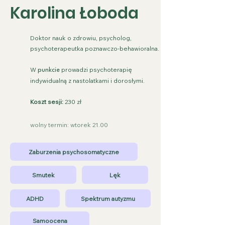
Karolina Łoboda
Doktor nauk o zdrowiu, psycholog,
psychoterapeutka poznawczo-behawioralna.
W
prowadzi psychoterapię
p
unkcie
indywidualną z nastolatkami i dorosłymi.
Koszt sesji:
230 zł
wolny termin: wtorek 21.00
Zaburzenia psychosomatyczne
Smutek
Lęk
ADHD
Spektrum autyzmu
Samoocena