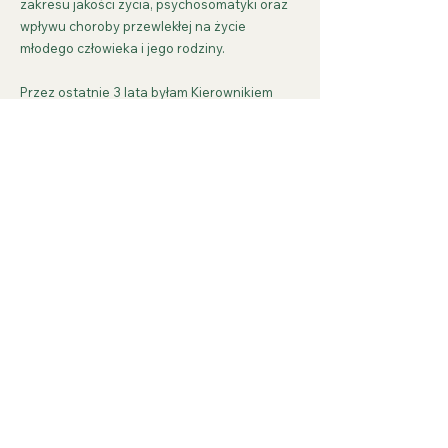
zakresu jakości życia, psychosomatyki oraz
wpływu choroby przewlekłej na życie
młodego człowieka i jego rodziny.
Przez ostatnie 3 lata byłam Kierownikiem
Oddziału dziennego psychiatrycznego
rehabilitacyjnego dla dzieci i młodzieży EZRA
UKSW. Wcześniej pracowałam w kilku
oddziałach psychiatrycznych i w Dziecięcym
Szpitalu Klinicznym im. Polikarpa
Brudzińskiego, wpierając pacjentów oraz ich
rodziców w radzeniu sobie z chorobą
przewlekłą i wynikającymi z niej
trudnościami.
A prywatnie?
Poza pracą lubię poznawać świat od kuchni.
Umów wizytę